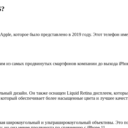
S?
 Apple, которое было представлено в 2019 году. Этот телефон 
ним из самых продвинутых смартфонов компании до выхода iPhon
ьный дизайн. Он также оснащен Liquid Retina дисплеем, которы
 который обеспечивает более насыщенные цвета и лучшее качест
ючая широкоугольный и ультраширокоугольный объективы. Это п
, но она менее продвинута по сравнению с iPhone 11.