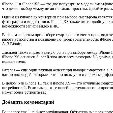
iPhone 11 и iPhone XS — это две популярные модели смартфон
что делает выбор между ними не таким простым. Давайте рассм
Одним из ключевых критериев при выборе смартфона является к
фотографии и видеозаписи. iPhone XS также имеет двойную ка
возможности записи видео в 4K.
Важным аспектом при выборе смартфона является производител
работу устройства и повышенную производительность. iPhone X
A13 Bionic.
Дисплей также играет важную роль при выборе между iPhone 11 
iPhone XS оснащен Super Retina дисплеем размером 5,8 дюйма
пользователя.
Батарея — еще один важный аспект при выборе смартфона. iPho
важно для людей, которые активно пользуются своим смартфон
В целом, как iPhone 11, так и iPhone XS — это отличные сма
потребностей. Если вам важнее новейшие технологии и произво
может более устроить вас.
Добавить комментарий
Ваш адрес email не будет опубликован.
Обязательные поля пом