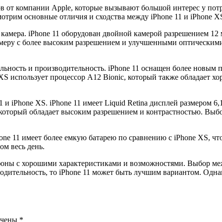
ов от компании Apple, которые вызывают большой интерес у пот
отрим основные отличия и сходства между iPhone 11 и iPhone X
амера. iPhone 11 оборудован двойной камерой разрешением 12 м
меру с более высоким разрешением и улучшенными оптическими 
ьность и производительность. iPhone 11 оснащен более новым п
S использует процессор A12 Bionic, который также обладает хо
и iPhone XS. iPhone 11 имеет Liquid Retina дисплей размером 6
, который обладает высоким разрешением и контрастностью. Выб
ne 11 имеет более емкую батарею по сравнению с iPhone XS, что
ом весь день.
ртфоны с хорошими характеристиками и возможностями. Выбор м
дительность, то iPhone 11 может быть лучшим вариантом. Однако
ечены
*