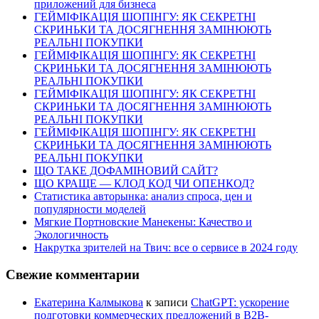
приложений для бизнеса
ГЕЙМІФІКАЦІЯ ШОПІНГУ: ЯК СЕКРЕТНІ
СКРИНЬКИ ТА ДОСЯГНЕННЯ ЗАМІНЮЮТЬ
РЕАЛЬНІ ПОКУПКИ
ГЕЙМІФІКАЦІЯ ШОПІНГУ: ЯК СЕКРЕТНІ
СКРИНЬКИ ТА ДОСЯГНЕННЯ ЗАМІНЮЮТЬ
РЕАЛЬНІ ПОКУПКИ
ГЕЙМІФІКАЦІЯ ШОПІНГУ: ЯК СЕКРЕТНІ
СКРИНЬКИ ТА ДОСЯГНЕННЯ ЗАМІНЮЮТЬ
РЕАЛЬНІ ПОКУПКИ
ГЕЙМІФІКАЦІЯ ШОПІНГУ: ЯК СЕКРЕТНІ
СКРИНЬКИ ТА ДОСЯГНЕННЯ ЗАМІНЮЮТЬ
РЕАЛЬНІ ПОКУПКИ
ЩО ТАКЕ ДОФАМІНОВИЙ САЙТ?
ЩО КРАЩЕ — КЛОД КОД ЧИ ОПЕНКОД?
Статистика авторынка: анализ спроса, цен и
популярности моделей
Мягкие Портновские Манекены: Качество и
Экологичность
Накрутка зрителей на Твич: все о сервисе в 2024 году
Свежие комментарии
Екатерина Калмыкова
к записи
ChatGPT: ускорение
подготовки коммерческих предложений в B2B-