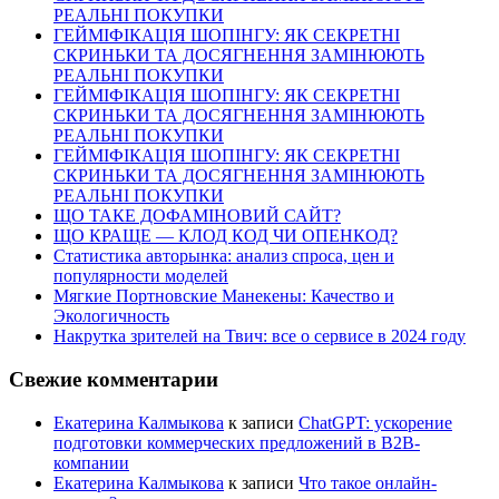
РЕАЛЬНІ ПОКУПКИ
ГЕЙМІФІКАЦІЯ ШОПІНГУ: ЯК СЕКРЕТНІ
СКРИНЬКИ ТА ДОСЯГНЕННЯ ЗАМІНЮЮТЬ
РЕАЛЬНІ ПОКУПКИ
ГЕЙМІФІКАЦІЯ ШОПІНГУ: ЯК СЕКРЕТНІ
СКРИНЬКИ ТА ДОСЯГНЕННЯ ЗАМІНЮЮТЬ
РЕАЛЬНІ ПОКУПКИ
ГЕЙМІФІКАЦІЯ ШОПІНГУ: ЯК СЕКРЕТНІ
СКРИНЬКИ ТА ДОСЯГНЕННЯ ЗАМІНЮЮТЬ
РЕАЛЬНІ ПОКУПКИ
ЩО ТАКЕ ДОФАМІНОВИЙ САЙТ?
ЩО КРАЩЕ — КЛОД КОД ЧИ ОПЕНКОД?
Статистика авторынка: анализ спроса, цен и
популярности моделей
Мягкие Портновские Манекены: Качество и
Экологичность
Накрутка зрителей на Твич: все о сервисе в 2024 году
Свежие комментарии
Екатерина Калмыкова
к записи
ChatGPT: ускорение
подготовки коммерческих предложений в B2B-
компании
Екатерина Калмыкова
к записи
Что такое онлайн-