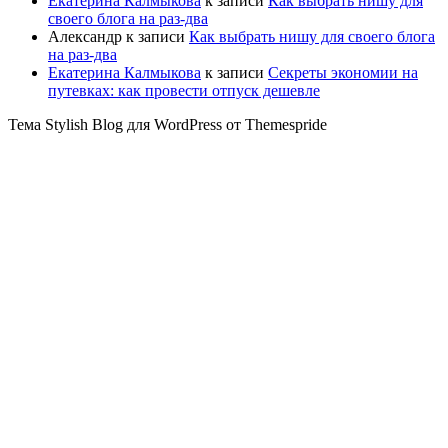
Екатерина Калмыкова
к записи
Как выбрать нишу для
своего блога на раз-два
Александр
к записи
Как выбрать нишу для своего блога
на раз-два
Екатерина Калмыкова
к записи
Секреты экономии на
путевках: как провести отпуск дешевле
Тема Stylish Blog для WordPress от Themespride