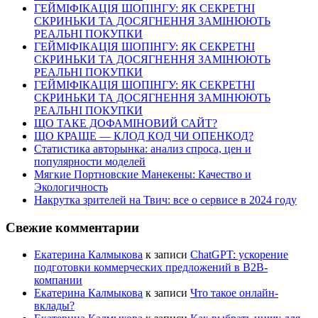
ГЕЙМІФІКАЦІЯ ШОПІНГУ: ЯК СЕКРЕТНІ
СКРИНЬКИ ТА ДОСЯГНЕННЯ ЗАМІНЮЮТЬ
РЕАЛЬНІ ПОКУПКИ
ГЕЙМІФІКАЦІЯ ШОПІНГУ: ЯК СЕКРЕТНІ
СКРИНЬКИ ТА ДОСЯГНЕННЯ ЗАМІНЮЮТЬ
РЕАЛЬНІ ПОКУПКИ
ГЕЙМІФІКАЦІЯ ШОПІНГУ: ЯК СЕКРЕТНІ
СКРИНЬКИ ТА ДОСЯГНЕННЯ ЗАМІНЮЮТЬ
РЕАЛЬНІ ПОКУПКИ
ЩО ТАКЕ ДОФАМІНОВИЙ САЙТ?
ЩО КРАЩЕ — КЛОД КОД ЧИ ОПЕНКОД?
Статистика авторынка: анализ спроса, цен и
популярности моделей
Мягкие Портновские Манекены: Качество и
Экологичность
Накрутка зрителей на Твич: все о сервисе в 2024 году
Свежие комментарии
Екатерина Калмыкова
к записи
ChatGPT: ускорение
подготовки коммерческих предложений в B2B-
компании
Екатерина Калмыкова
к записи
Что такое онлайн-
вклады?