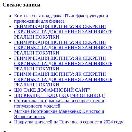
Свежие записи
Комплексная поддержка IT-инфраструктуры и
приложений для бизнеса
ГЕЙМІФІКАЦІЯ ШОПІНГУ: ЯК СЕКРЕТНІ
СКРИНЬКИ ТА ДОСЯГНЕННЯ ЗАМІНЮЮТЬ
РЕАЛЬНІ ПОКУПКИ
ГЕЙМІФІКАЦІЯ ШОПІНГУ: ЯК СЕКРЕТНІ
СКРИНЬКИ ТА ДОСЯГНЕННЯ ЗАМІНЮЮТЬ
РЕАЛЬНІ ПОКУПКИ
ГЕЙМІФІКАЦІЯ ШОПІНГУ: ЯК СЕКРЕТНІ
СКРИНЬКИ ТА ДОСЯГНЕННЯ ЗАМІНЮЮТЬ
РЕАЛЬНІ ПОКУПКИ
ГЕЙМІФІКАЦІЯ ШОПІНГУ: ЯК СЕКРЕТНІ
СКРИНЬКИ ТА ДОСЯГНЕННЯ ЗАМІНЮЮТЬ
РЕАЛЬНІ ПОКУПКИ
ЩО ТАКЕ ДОФАМІНОВИЙ САЙТ?
ЩО КРАЩЕ — КЛОД КОД ЧИ ОПЕНКОД?
Статистика авторынка: анализ спроса, цен и
популярности моделей
Мягкие Портновские Манекены: Качество и
Экологичность
Накрутка зрителей на Твич: все о сервисе в 2024 году