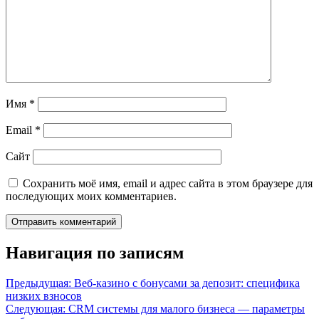
Имя
*
Email
*
Сайт
Сохранить моё имя, email и адрес сайта в этом браузере для
последующих моих комментариев.
Навигация по записям
Предыдущая:
Веб-казино с бонусами за депозит: специфика
низких взносов
Следующая:
CRM системы для малого бизнеса — параметры