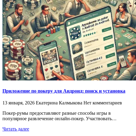
Приложение по покеру для Андроид: поиск и установка
13 января, 2026
Екатерина Калмыкова
Нет комментариев
Покер-румы предоставляют разные способы игры в
популярное развлечение онлайн-покер. Участвовать…
Читать далее