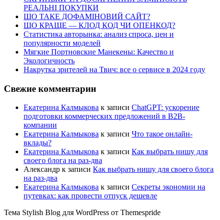
РЕАЛЬНІ ПОКУПКИ
ЩО ТАКЕ ДОФАМІНОВИЙ САЙТ?
ЩО КРАЩЕ — КЛОД КОД ЧИ ОПЕНКОД?
Статистика авторынка: анализ спроса, цен и
популярности моделей
Мягкие Портновские Манекены: Качество и
Экологичность
Накрутка зрителей на Твич: все о сервисе в 2024 году
Свежие комментарии
Екатерина Калмыкова
к записи
ChatGPT: ускорение
подготовки коммерческих предложений в B2B-
компании
Екатерина Калмыкова
к записи
Что такое онлайн-
вклады?
Екатерина Калмыкова
к записи
Как выбрать нишу для
своего блога на раз-два
Александр
к записи
Как выбрать нишу для своего блога
на раз-два
Екатерина Калмыкова
к записи
Секреты экономии на
путевках: как провести отпуск дешевле
Тема Stylish Blog для WordPress от Themespride