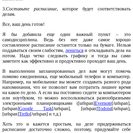
3.
Составьте расписание
, которое будет соответствовать
делам.
Все, ваш день готов!
Я бы добавила еще один важный пункт – это
самодисциплина. Ведь без нее даже самое хорошо
составленное расписание останется только на бумаге. Нельзя
поддаваться своим слабостям,
лениться
и откладывать дела на
потом. Надо четко следовать графику и тогда вы сами
заметите как эффективно и продуктивно проходит ваш день.
В выполнении запланированных дел вам могут помочь
помимо ежедневника, еще мобильный телефон и компьютер.
Например, на мобильнике вы можете создавать разного рода
напоминания, что не позволит вам потратить лишнее время
на какое-то дело. А если вы постоянно сидите за компьютером
или ноутбуком, то можно воспользоваться разнообразными
электронными планировщиками ([urlspan]
Evernote
[/urlspan],
[urlspan]
Google Task
[/urlspan], [urlspan]
Todoist
[/urlspan],
[urlspan]
Trello
[/urlspan] и т.д.)
Хоть это и кажется простым, на деле придерживаться
расписание достаточно сложно, поэтому, придумайте себе