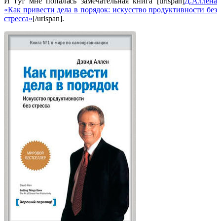
И тут мне попалась замечательная книга [urlspan]
Д.Аллена
«Как привести дела в порядок: искусство продуктивности без
стресса»
[/urlspan].