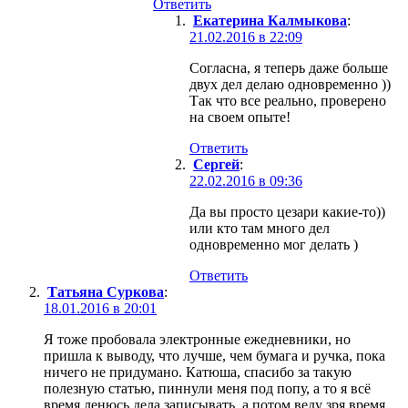
Ответить
Екатерина Калмыкова
:
21.02.2016 в 22:09
Согласна, я теперь даже больше
двух дел делаю одновременно ))
Так что все реально, проверено
на своем опыте!
Ответить
Сергей
:
22.02.2016 в 09:36
Да вы просто цезари какие-то))
или кто там много дел
одновременно мог делать )
Ответить
Татьяна Суркова
:
18.01.2016 в 20:01
Я тоже пробовала электронные ежедневники, но
пришла к выводу, что лучше, чем бумага и ручка, пока
ничего не придумано. Катюша, спасибо за такую
полезную статью, пиннули меня под попу, а то я всё
время ленюсь дела записывать, а потом веду зря время,