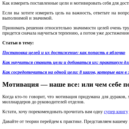
Как измерить поставленные цели и мотивировать себя для дос
Если вы хотите измерить цель на важность, ответьте на вопр
выполнимой и значимой.
Принимать решения относительно значимости целей очень трудн
придется сначала научиться терпению, а потом уже достижению
Статьи в тему:
Постановка целей и их достижение: как попасть в яблочко
Как научиться ставить цели и добиваться их: практикум д
Как сосредоточиться на одной цели: 8 шагов, которые вам в
Мотивация — наше все: или чем себе 
Когда кто-то говорит, что мотивация придумана для дураков, х
миллиардеров до руководителей отделов.
Кстати, хочу порекомендовать прочитать вам одну
супер книгу
Давайте от теории перейдем к практике. Представляем вашему