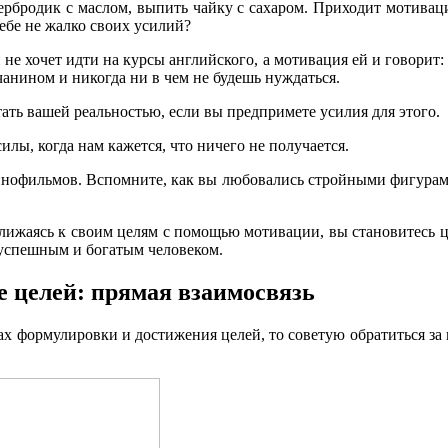
ербродик с маслом, выпить чайку с сахаром. Приходит мотивация
Тебе не жалко своих усилий?
и не хочет идти на курсы английского, а мотивация ей и говори
нином и никогда ни в чем не будешь нуждаться.
ать вашей реальностью, если вы предпримете усилия для этого.
илы, когда нам кажется, что ничего не получается.
кинофильмов. Вспомните, как вы любовались стройными фигурами 
лижаясь к своим целям с помощью мотивации, вы становитесь 
я успешным и богатым человеком.
 целей: прямая взаимосвязь
х формулировки и достижения целей, то советую обратиться за 