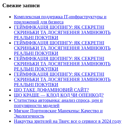
Свежие записи
Комплексная поддержка IT-инфраструктуры и
приложений для бизнеса
ГЕЙМІФІКАЦІЯ ШОПІНГУ: ЯК СЕКРЕТНІ
СКРИНЬКИ ТА ДОСЯГНЕННЯ ЗАМІНЮЮТЬ
РЕАЛЬНІ ПОКУПКИ
ГЕЙМІФІКАЦІЯ ШОПІНГУ: ЯК СЕКРЕТНІ
СКРИНЬКИ ТА ДОСЯГНЕННЯ ЗАМІНЮЮТЬ
РЕАЛЬНІ ПОКУПКИ
ГЕЙМІФІКАЦІЯ ШОПІНГУ: ЯК СЕКРЕТНІ
СКРИНЬКИ ТА ДОСЯГНЕННЯ ЗАМІНЮЮТЬ
РЕАЛЬНІ ПОКУПКИ
ГЕЙМІФІКАЦІЯ ШОПІНГУ: ЯК СЕКРЕТНІ
СКРИНЬКИ ТА ДОСЯГНЕННЯ ЗАМІНЮЮТЬ
РЕАЛЬНІ ПОКУПКИ
ЩО ТАКЕ ДОФАМІНОВИЙ САЙТ?
ЩО КРАЩЕ — КЛОД КОД ЧИ ОПЕНКОД?
Статистика авторынка: анализ спроса, цен и
популярности моделей
Мягкие Портновские Манекены: Качество и
Экологичность
Накрутка зрителей на Твич: все о сервисе в 2024 году