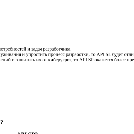
отребностей и задач разработчика.
луживания и упростить процесс разработки, то API SL будет от
жений и защитить их от киберугроз, то API SP окажется более п
L?