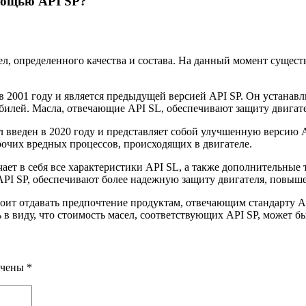
омощью API SP?
л, определенного качества и состава. На данный момент сущес
ен в 2001 году и является предыдущей версией API SP. Он устан
илей. Масла, отвечающие API SL, обеспечивают защиту двигател
 был введен в 2020 году и представляет собой улучшенную верси
рочих вредных процессов, происходящих в двигателе.
чает в себя все характеристики API SL, а также дополнительные 
PI SP, обеспечивают более надежную защиту двигателя, повыше
оит отдавать предпочтение продуктам, отвечающим стандарту AP
 в виду, что стоимость масел, соответствующих API SP, может б
ечены
*