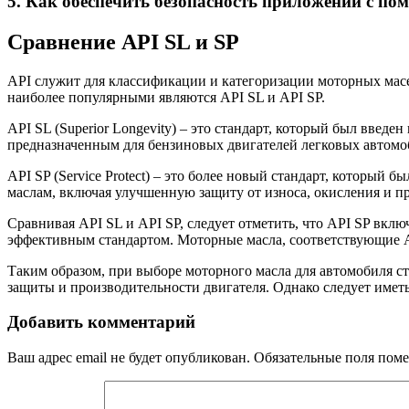
5. Как обеспечить безопасность приложений с п
Сравнение API SL и SP
API служит для классификации и категоризации моторных масе
наиболее популярными являются API SL и API SP.
API SL (Superior Longevity) – это стандарт, который был введ
предназначенным для бензиновых двигателей легковых автомоб
API SP (Service Protect) – это более новый стандарт, который
маслам, включая улучшенную защиту от износа, окисления и п
Сравнивая API SL и API SP, следует отметить, что API SP вклю
эффективным стандартом. Моторные масла, соответствующие A
Таким образом, при выборе моторного масла для автомобиля ст
защиты и производительности двигателя. Однако следует иметь
Добавить комментарий
Ваш адрес email не будет опубликован.
Обязательные поля пом