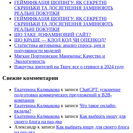
ГЕЙМІФІКАЦІЯ ШОПІНГУ: ЯК СЕКРЕТНІ
СКРИНЬКИ ТА ДОСЯГНЕННЯ ЗАМІНЮЮТЬ
РЕАЛЬНІ ПОКУПКИ
ГЕЙМІФІКАЦІЯ ШОПІНГУ: ЯК СЕКРЕТНІ
СКРИНЬКИ ТА ДОСЯГНЕННЯ ЗАМІНЮЮТЬ
РЕАЛЬНІ ПОКУПКИ
ЩО ТАКЕ ДОФАМІНОВИЙ САЙТ?
ЩО КРАЩЕ — КЛОД КОД ЧИ ОПЕНКОД?
Статистика авторынка: анализ спроса, цен и
популярности моделей
Мягкие Портновские Манекены: Качество и
Экологичность
Накрутка зрителей на Твич: все о сервисе в 2024 году
Свежие комментарии
Екатерина Калмыкова
к записи
ChatGPT: ускорение
подготовки коммерческих предложений в B2B-
компании
Екатерина Калмыкова
к записи
Что такое онлайн-
вклады?
Екатерина Калмыкова
к записи
Как выбрать нишу для
своего блога на раз-два
Александр
к записи
Как выбрать нишу для своего блога
на раз-два