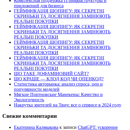
Комплексная поддержка IT-инфраструктуры и
приложений для бизнеса
ГЕЙМІФІКАЦІЯ ШОПІНГУ: ЯК СЕКРЕТНІ
СКРИНЬКИ ТА ДОСЯГНЕННЯ ЗАМІНЮЮТЬ
РЕАЛЬНІ ПОКУПКИ
ГЕЙМІФІКАЦІЯ ШОПІНГУ: ЯК СЕКРЕТНІ
СКРИНЬКИ ТА ДОСЯГНЕННЯ ЗАМІНЮЮТЬ
РЕАЛЬНІ ПОКУПКИ
ГЕЙМІФІКАЦІЯ ШОПІНГУ: ЯК СЕКРЕТНІ
СКРИНЬКИ ТА ДОСЯГНЕННЯ ЗАМІНЮЮТЬ
РЕАЛЬНІ ПОКУПКИ
ГЕЙМІФІКАЦІЯ ШОПІНГУ: ЯК СЕКРЕТНІ
СКРИНЬКИ ТА ДОСЯГНЕННЯ ЗАМІНЮЮТЬ
РЕАЛЬНІ ПОКУПКИ
ЩО ТАКЕ ДОФАМІНОВИЙ САЙТ?
ЩО КРАЩЕ — КЛОД КОД ЧИ ОПЕНКОД?
Статистика авторынка: анализ спроса, цен и
популярности моделей
Мягкие Портновские Манекены: Качество и
Экологичность
Накрутка зрителей на Твич: все о сервисе в 2024 году
Свежие комментарии
Екатерина Калмыкова
к записи
ChatGPT: ускорение