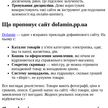
досягнення, рівні. Це підсилює залученість.
Тренування дисципліни.
Деякі користувачі
використовують такі сайти як інструмент для подолання
залежності від онлайн-шопінгу.
Що пропонує сайт dofamin.pp.ua
Dofamin
— один з яскравих прикладів дофамінового сайту. На
ньому є:
Каталог товарів
у п'яти категоріях: електроніка, одяг,
їжа та напої, косметика, дім.
Кошик та оформлення замовлення
, які нічим не
відрізняються від справжнього інтернет-магазину.
Секретну скриньку
— міні-гру, де можна отримати
випадковий товар за випадковою ціною.
Систему заощаджень
, яка підраховує, скільки грошей
ти «зберіг», не купуючи товари.
Все виглядає реалістично. Товари мають фотографії, ціни в
гривнях, описи. Єдиний напис на сайті: «Всі товари, ціни та
замовлення тут вигадані. Жодних реальних покупок не
відбувається.»