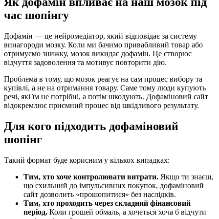
Як дофамін впливає на наш мозок під
час шопінгу
Дофамін — це нейромедіатор, який відповідає за систему
винагороди мозку. Коли ми бачимо привабливий товар або
отримуємо знижку, мозок викидає дофамін. Це створює
відчуття задоволення та мотивує повторити дію.
Проблема в тому, що мозок реагує на сам процес вибору та
купівлі, а не на отримання товару. Саме тому люди купують
речі, які їм не потрібні, а потім шкодують. Дофаміновий сайт
відокремлює приємний процес від шкідливого результату.
Для кого підходить дофаміновий
шопінг
Такий формат буде корисним у кількох випадках:
Тим, хто хоче контролювати витрати.
Якщо ти знаєш,
що схильний до імпульсивних покупок, дофаміновий
сайт дозволить «прошопитися» без наслідків.
Тим, хто проходить через складний фінансовий
період.
Коли грошей обмаль, а хочеться хоча б відчути