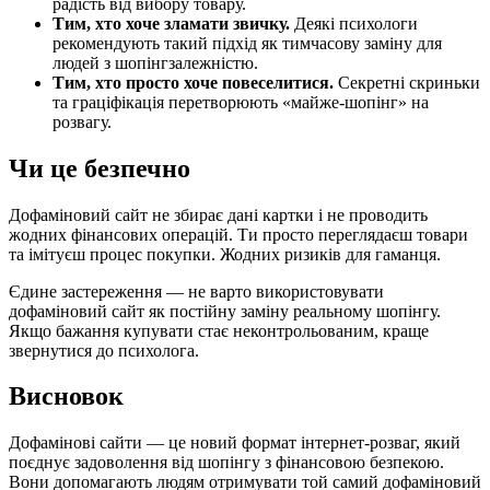
радість від вибору товару.
Тим, хто хоче зламати звичку.
Деякі психологи
рекомендують такий підхід як тимчасову заміну для
людей з шопінгзалежністю.
Тим, хто просто хоче повеселитися.
Секретні скриньки
та граціфікація перетворюють «майже-шопінг» на
розвагу.
Чи це безпечно
Дофаміновий сайт не збирає дані картки і не проводить
жодних фінансових операцій. Ти просто переглядаєш товари
та імітуєш процес покупки. Жодних ризиків для гаманця.
Єдине застереження — не варто використовувати
дофаміновий сайт як постійну заміну реальному шопінгу.
Якщо бажання купувати стає неконтрольованим, краще
звернутися до психолога.
Висновок
Дофамінові сайти — це новий формат інтернет-розваг, який
поєднує задоволення від шопінгу з фінансовою безпекою.
Вони допомагають людям отримувати той самий дофаміновий