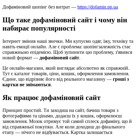
Дофаміновий шопінг без витрат —
https://dofamin.pp.ua
Що таке дофаміновий сайт і чому він
набирає популярності
Інтернет змінив наші звички. Ми купуємо одяг, їжу, техніку та
навіть емоції онлайн. Але є проблема: шопінгзалежність стає
справжньою епідемією. Щоб зупинити цю проблему, з'явився
новий формат —
дофаміновий сайт
.
Це онлайн-магазин, який виглядає абсолютно як справжній.
Тут є каталог товарів, ціни, кошик, оформлення замовлення.
Єдине, що відрізняє його від реального магазину —
гроші з
картки не знімаються
.
Як працює дофаміновий сайт
Принцип простий. Ти заходиш на сайт, бачиш товари з
фотографіями та цінами, додаєш їх у кошик, оформлюєш
замовлення. Мозок отримує той самий сплеск дофаміну, що й
від справжньої покупки. Але коли доходиш до фінального
етапу — нічого не відбувається. Картка залишається