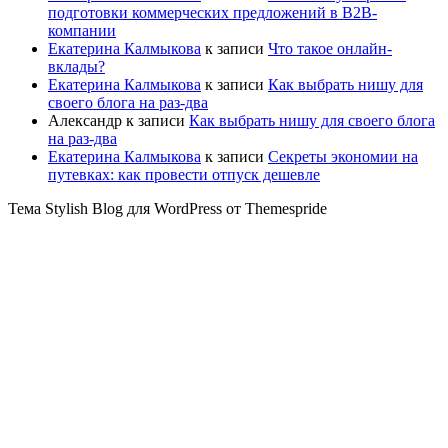
подготовки коммерческих предложений в B2B-
компании
Екатерина Калмыкова
к записи
Что такое онлайн-
вклады?
Екатерина Калмыкова
к записи
Как выбрать нишу для
своего блога на раз-два
Александр
к записи
Как выбрать нишу для своего блога
на раз-два
Екатерина Калмыкова
к записи
Секреты экономии на
путевках: как провести отпуск дешевле
Тема Stylish Blog для WordPress от Themespride