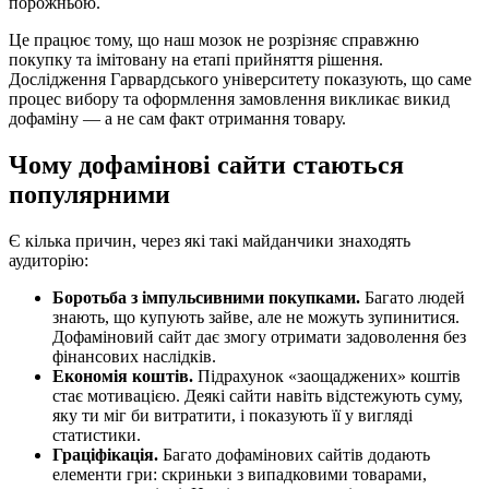
порожньою.
Це працює тому, що наш мозок не розрізняє справжню
покупку та імітовану на етапі прийняття рішення.
Дослідження Гарвардського університету показують, що саме
процес вибору та оформлення замовлення викликає викид
дофаміну — а не сам факт отримання товару.
Чому дофамінові сайти стаються
популярними
Є кілька причин, через які такі майданчики знаходять
аудиторію:
Боротьба з імпульсивними покупками.
Багато людей
знають, що купують зайве, але не можуть зупинитися.
Дофаміновий сайт дає змогу отримати задоволення без
фінансових наслідків.
Економія коштів.
Підрахунок «заощаджених» коштів
стає мотивацією. Деякі сайти навіть відстежують суму,
яку ти міг би витратити, і показують її у вигляді
статистики.
Граціфікація.
Багато дофамінових сайтів додають
елементи гри: скриньки з випадковими товарами,