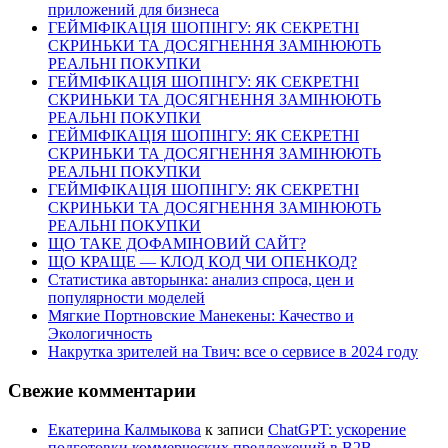
приложений для бизнеса
ГЕЙМІФІКАЦІЯ ШОПІНГУ: ЯК СЕКРЕТНІ
СКРИНЬКИ ТА ДОСЯГНЕННЯ ЗАМІНЮЮТЬ
РЕАЛЬНІ ПОКУПКИ
ГЕЙМІФІКАЦІЯ ШОПІНГУ: ЯК СЕКРЕТНІ
СКРИНЬКИ ТА ДОСЯГНЕННЯ ЗАМІНЮЮТЬ
РЕАЛЬНІ ПОКУПКИ
ГЕЙМІФІКАЦІЯ ШОПІНГУ: ЯК СЕКРЕТНІ
СКРИНЬКИ ТА ДОСЯГНЕННЯ ЗАМІНЮЮТЬ
РЕАЛЬНІ ПОКУПКИ
ГЕЙМІФІКАЦІЯ ШОПІНГУ: ЯК СЕКРЕТНІ
СКРИНЬКИ ТА ДОСЯГНЕННЯ ЗАМІНЮЮТЬ
РЕАЛЬНІ ПОКУПКИ
ЩО ТАКЕ ДОФАМІНОВИЙ САЙТ?
ЩО КРАЩЕ — КЛОД КОД ЧИ ОПЕНКОД?
Статистика авторынка: анализ спроса, цен и
популярности моделей
Мягкие Портновские Манекены: Качество и
Экологичность
Накрутка зрителей на Твич: все о сервисе в 2024 году
Свежие комментарии
Екатерина Калмыкова
к записи
ChatGPT: ускорение
подготовки коммерческих предложений в B2B-