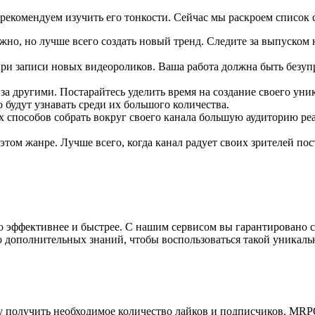
в, рекомендуем изучить его тонкости. Сейчас мы раскроем списо
ожно, но лучше всего создать новый тренд. Следите за выпуско
ри записи новых видеороликов. Ваша работа должна быть безупр
 за другими. Постарайтесь уделить время на создание своего уни
будут узнавать среди их большого количества.
х способов собрать вокруг своего канала большую аудиторию ре
в этом жанре. Лучше всего, когда канал радует своих зрителей 
 эффективнее и быстрее. С нашим сервисом вы гарантировано с
ополнительных знаний, чтобы воспользоваться такой уникаль
му получить необходимое количество лайков и подписчиков. M