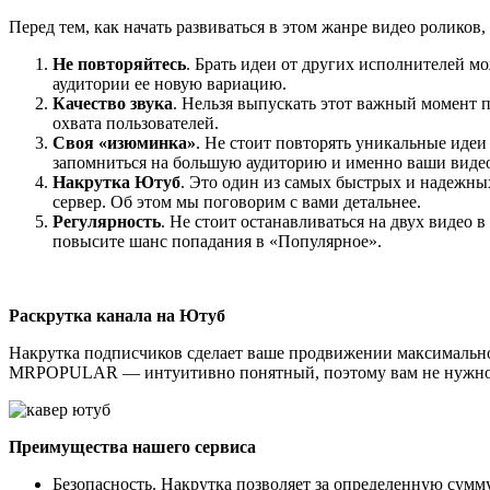
Перед тем, как начать развиваться в этом жанре видео ролико
Не повторяйтесь
. Брать идеи от других исполнителей м
аудитории ее новую вариацию.
Качество звука
. Нельзя выпускать этот важный момент п
охвата пользователей.
Своя «изюминка»
. Не стоит повторять уникальные идеи
запомниться на большую аудиторию и именно ваши видео 
Накрутка Ютуб
. Это один из самых быстрых и надежны
сервер. Об этом мы поговорим с вами детальнее.
Регулярность
. Не стоит останавливаться на двух видео 
повысите шанс попадания в «Популярное».
Раскрутка канала на Ютуб
Накрутка подписчиков
сделает ваше продвижении максимально
MRPOPULAR — интуитивно понятный, поэтому вам не нужно д
Преимущества нашего сервиса
Безопасность.
Накрутка
позволяет за определенную сум