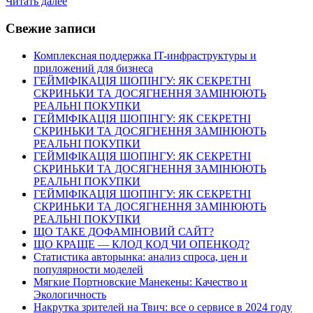
Читать далее
Свежие записи
Комплексная поддержка IT-инфраструктуры и
приложений для бизнеса
ГЕЙМІФІКАЦІЯ ШОПІНГУ: ЯК СЕКРЕТНІ
СКРИНЬКИ ТА ДОСЯГНЕННЯ ЗАМІНЮЮТЬ
РЕАЛЬНІ ПОКУПКИ
ГЕЙМІФІКАЦІЯ ШОПІНГУ: ЯК СЕКРЕТНІ
СКРИНЬКИ ТА ДОСЯГНЕННЯ ЗАМІНЮЮТЬ
РЕАЛЬНІ ПОКУПКИ
ГЕЙМІФІКАЦІЯ ШОПІНГУ: ЯК СЕКРЕТНІ
СКРИНЬКИ ТА ДОСЯГНЕННЯ ЗАМІНЮЮТЬ
РЕАЛЬНІ ПОКУПКИ
ГЕЙМІФІКАЦІЯ ШОПІНГУ: ЯК СЕКРЕТНІ
СКРИНЬКИ ТА ДОСЯГНЕННЯ ЗАМІНЮЮТЬ
РЕАЛЬНІ ПОКУПКИ
ЩО ТАКЕ ДОФАМІНОВИЙ САЙТ?
ЩО КРАЩЕ — КЛОД КОД ЧИ ОПЕНКОД?
Статистика авторынка: анализ спроса, цен и
популярности моделей
Мягкие Портновские Манекены: Качество и
Экологичность
Накрутка зрителей на Твич: все о сервисе в 2024 году