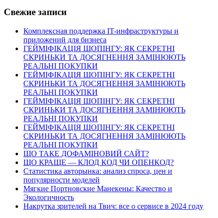
Свежие записи
Комплексная поддержка IT-инфраструктуры и
приложений для бизнеса
ГЕЙМІФІКАЦІЯ ШОПІНГУ: ЯК СЕКРЕТНІ
СКРИНЬКИ ТА ДОСЯГНЕННЯ ЗАМІНЮЮТЬ
РЕАЛЬНІ ПОКУПКИ
ГЕЙМІФІКАЦІЯ ШОПІНГУ: ЯК СЕКРЕТНІ
СКРИНЬКИ ТА ДОСЯГНЕННЯ ЗАМІНЮЮТЬ
РЕАЛЬНІ ПОКУПКИ
ГЕЙМІФІКАЦІЯ ШОПІНГУ: ЯК СЕКРЕТНІ
СКРИНЬКИ ТА ДОСЯГНЕННЯ ЗАМІНЮЮТЬ
РЕАЛЬНІ ПОКУПКИ
ГЕЙМІФІКАЦІЯ ШОПІНГУ: ЯК СЕКРЕТНІ
СКРИНЬКИ ТА ДОСЯГНЕННЯ ЗАМІНЮЮТЬ
РЕАЛЬНІ ПОКУПКИ
ЩО ТАКЕ ДОФАМІНОВИЙ САЙТ?
ЩО КРАЩЕ — КЛОД КОД ЧИ ОПЕНКОД?
Статистика авторынка: анализ спроса, цен и
популярности моделей
Мягкие Портновские Манекены: Качество и
Экологичность
Накрутка зрителей на Твич: все о сервисе в 2024 году