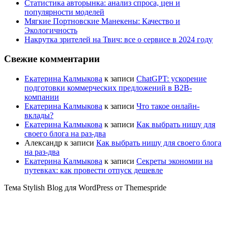
Статистика авторынка: анализ спроса, цен и
популярности моделей
Мягкие Портновские Манекены: Качество и
Экологичность
Накрутка зрителей на Твич: все о сервисе в 2024 году
Свежие комментарии
Екатерина Калмыкова
к записи
ChatGPT: ускорение
подготовки коммерческих предложений в B2B-
компании
Екатерина Калмыкова
к записи
Что такое онлайн-
вклады?
Екатерина Калмыкова
к записи
Как выбрать нишу для
своего блога на раз-два
Александр
к записи
Как выбрать нишу для своего блога
на раз-два
Екатерина Калмыкова
к записи
Секреты экономии на
путевках: как провести отпуск дешевле
Тема Stylish Blog для WordPress от Themespride