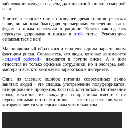
заболевания желудка и двенадцатиперстной кишки, геморрой
и т.д.
У детей и взрослых они в последнее время стали встречаться
чаще, во многом благодаря чрезмерному увлечению фаст-
фудом и иным перекусам в рационе. Кстати как сделать
перекусы здоровыми я писала в
этой
статье. Рекомендую
ознакомиться с ней!
Малоподвижный образ жизни стал еще одним нарастающим
фактором риска. Согласитесь, что люди, которые занимаются
«
сидячей работой
», находятся в группе риска. А к ним
относятся не только офисные сотрудники, но и блогеры, веб-
мастера и все, кто занимается заработком в интернете.
Одна из главных ошибок питания современных вечно
занятых людей - это спешка, употребление полуфабрикатов,
игнорирование продуктов, богатых клетчаткой. Впитывание
воды, токсинов, их эвакуация из организма вместе с не
переваренными остатками пищи — все это делает клетчатка,
которая является универсальным чистильщиком.