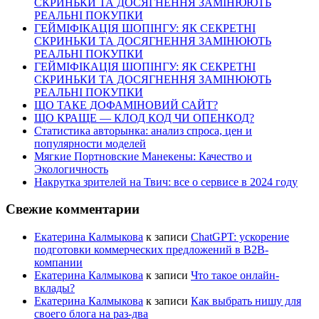
СКРИНЬКИ ТА ДОСЯГНЕННЯ ЗАМІНЮЮТЬ
РЕАЛЬНІ ПОКУПКИ
ГЕЙМІФІКАЦІЯ ШОПІНГУ: ЯК СЕКРЕТНІ
СКРИНЬКИ ТА ДОСЯГНЕННЯ ЗАМІНЮЮТЬ
РЕАЛЬНІ ПОКУПКИ
ГЕЙМІФІКАЦІЯ ШОПІНГУ: ЯК СЕКРЕТНІ
СКРИНЬКИ ТА ДОСЯГНЕННЯ ЗАМІНЮЮТЬ
РЕАЛЬНІ ПОКУПКИ
ЩО ТАКЕ ДОФАМІНОВИЙ САЙТ?
ЩО КРАЩЕ — КЛОД КОД ЧИ ОПЕНКОД?
Статистика авторынка: анализ спроса, цен и
популярности моделей
Мягкие Портновские Манекены: Качество и
Экологичность
Накрутка зрителей на Твич: все о сервисе в 2024 году
Свежие комментарии
Екатерина Калмыкова
к записи
ChatGPT: ускорение
подготовки коммерческих предложений в B2B-
компании
Екатерина Калмыкова
к записи
Что такое онлайн-
вклады?
Екатерина Калмыкова
к записи
Как выбрать нишу для
своего блога на раз-два