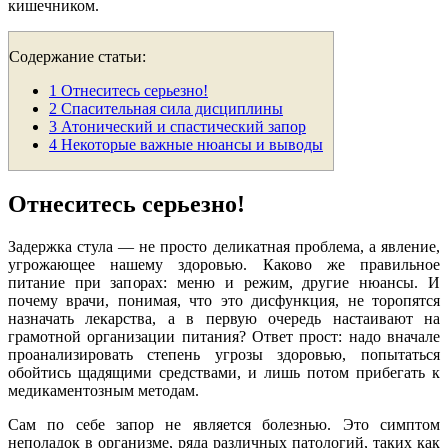
кишечником.
Содержание статьи:
1
Отнеситесь серьезно!
2
Спасительная сила дисциплины
3
Атонический и спастический запор
4
Некоторые важные нюансы и выводы
Отнеситесь серьезно!
Задержка стула — не просто деликатная проблема, а явление,
угрожающее нашему здоровью. Каково же правильное
питание при запорах: меню и режим, другие нюансы. И
почему врачи, понимая, что это дисфункция, не торопятся
назначать лекарства, а в первую очередь настаивают на
грамотной организации питания? Ответ прост: надо вначале
проанализировать степень угрозы здоровью, попытаться
обойтись щадящими средствами, и лишь потом прибегать к
медикаментозным методам.
Сам по себе запор не является болезнью. Это симптом
неполадок в организме, ряда различных патологий, таких как