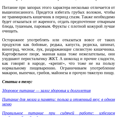
Питание при запорах этого характера несколько отличается от
вышеописанного. Придется избегать грубых волокон, чтобы
не травмировать кишечник в период спазм. Также необходимо
будет отказаться от жареного, отдать предпочтение отварным
блюда, тушеным, паровым. Фрукты с плотной кожурой лучше
очищать.
Осторожнее употреблять или отказаться вовсе от таких
продуктов как бобовые, редька, капуста, редиска, шпинат,
виноград, чеснок, лук, раздражающие слизистую кишечника.
Картофельное пюре, манная каша тоже нежелательны, они
ухудшают перистальтику ЖКТ. А шоколад и прочие сладости,
как говорят в народе, «крепят», что тоже не на пользу
нормальному пищеварению. Ограничиваем употребление
макарон, выпечки, грибов, майонеза и прочую тяжелую пищу.
Статьи в тему:
Здоровое питание — залог здоровья и долголетия
Питание для мозга и памяти: польза и отменный вкус в одном
меню
Правильное питание при сидячей работе: избегаем