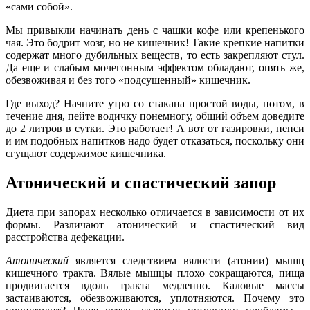
«сами собой».
Мы привыкли начинать день с чашки кофе или крепенького
чая. Это бодрит мозг, но не кишечник! Такие крепкие напитки
содержат много дубильных веществ, то есть закрепляют стул.
Да еще и слабым мочегонным эффектом обладают, опять же,
обезвоживая и без того «подсушенный» кишечник.
Где выход? Начните утро со стакана простой воды, потом, в
течение дня, пейте водичку понемногу, общий объем доведите
до 2 литров в сутки. Это работает! А вот от газировки, пепси
и им подобных напитков надо будет отказаться, поскольку они
сгущают содержимое кишечника.
Атонический и спастический запор
Диета при запорах несколько отличается в зависимости от их
формы. Различают атонический и спастический вид
расстройства дефекации.
Атонический
является следствием вялости (атонии) мышц
кишечного тракта. Вялые мышцы плохо сокращаются, пища
продвигается вдоль тракта медленно. Каловые массы
застаиваются, обезвоживаются, уплотняются. Почему это