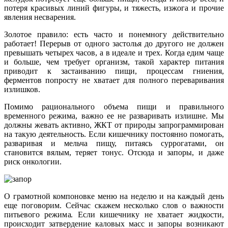
потеря красивых линий фигуры, и тяжесть, изжога и прочие
явления несварения.
Золотое правило: есть часто и понемногу действительно
работает! Перерыв от одного застолья до другого не должен
превышать четырех часов, а в идеале и трех. Когда едим чаще
и больше, чем требует организм, такой характер питания
приводит к застаиванию пищи, процессам гниения,
ферментов попросту не хватает для полного переваривания
излишков.
Помимо рационального объема пищи и правильного
временного режима, важно ее не разваривать излишне. Мы
должны жевать активно, ЖКТ от природы запрограммирован
на такую деятельность. Если кишечнику постоянно помогать,
разваривая и мельча пищу, питаясь суррогатами, он
становится вялым, теряет тонус. Отсюда и запоры, и даже
риск онкологии.
О грамотной компоновке меню на неделю и на каждый день
еще поговорим. Сейчас скажем несколько слов о важности
питьевого режима. Если кишечнику не хватает жидкости,
происходит затвердение каловых масс и запоры возникают