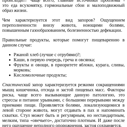
происходит? Чаще всего, главные источники проблемы -
это еда всухомятку, гормональные сбои и малоподвижный
образ жизни.
Чем характеризуется этот вид запоров? Ощущением
переполненности внизу живота, ноющими болями,
повышенным газообразованием, болезненностью дефекации.
Правильные продукты, которые помогут пищеварению в
данном случае:
Ржаной хлеб (лучше с отрубями)?;
Каши, в первую очередь, греча и овсянка;
Фрукты и овощи, в приоритете яблоки, курага, сливы,
морковь;
Кисломолочные продукты;
Спастический
запор характеризуется резкими сокращениями
мышц кишечника, отсюда и застой пищевых масс. Факторы
риска, чаще всего вызывающие данную патологию, это
стрессы и питание урывками, с большими перерывами между
приемами пищи. Проявляется болями, локализующимися в
левой стороне живота, могут отдавать в пах и напоминать
схватки. Стул может быть и регулярным, но нестандартным,
мелким, типа «овечьего», достаточно плотным. И даже после
него ощущение неполного опорожнения, застоя сохраняется.