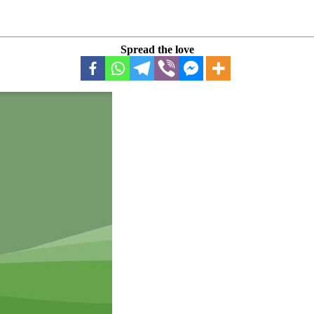
Spread the love