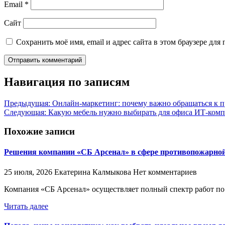
Email
*
Сайт
Сохранить моё имя, email и адрес сайта в этом браузере д
Навигация по записям
Предыдущая:
Онлайн-маркетинг: почему важно обращаться к 
Следующая:
Какую мебель нужно выбирать для офиса ИТ-ком
Похожие записи
Решения компании «СБ Арсенал» в сфере противопожарной
25 июля, 2026
Екатерина Калмыкова
Нет комментариев
Компания «СБ Арсенал» осуществляет полный спектр работ п
Читать далее