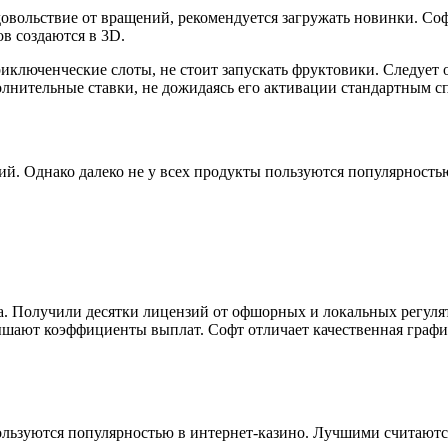
овольствие от вращений, рекомендуется загружать новинки. С
в создаются в 3D.
иключенческие слоты, не стоит запускать фруктовики. Следует
полнительные ставки, не дожидаясь его активации стандартным с
й. Однако далеко не у всех продукты пользуются популярностью
а. Получили десятки лицензий от офшорных и локальных регуля
шают коэффициенты выплат. Софт отличает качественная графи
ользуются популярностью в интернет-казино. Лучшими считаютс