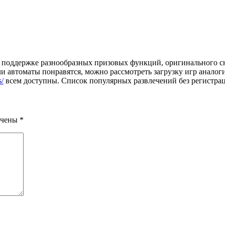
 поддержке разнообразных призовых функций, оригинального с
сли автоматы понравятся, можно рассмотреть загрузку игр анал
s/
всем доступны. Список популярных развлечений без регистра
ечены
*