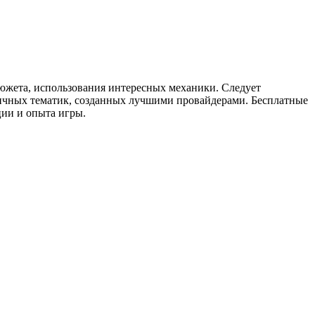
южета, использования интересных механики. Следует
огичных тематик, созданных лучшими провайдерами. Бесплатные
ции и опыта игры.