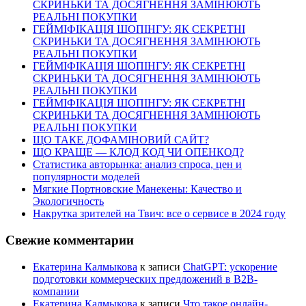
СКРИНЬКИ ТА ДОСЯГНЕННЯ ЗАМІНЮЮТЬ
РЕАЛЬНІ ПОКУПКИ
ГЕЙМІФІКАЦІЯ ШОПІНГУ: ЯК СЕКРЕТНІ
СКРИНЬКИ ТА ДОСЯГНЕННЯ ЗАМІНЮЮТЬ
РЕАЛЬНІ ПОКУПКИ
ГЕЙМІФІКАЦІЯ ШОПІНГУ: ЯК СЕКРЕТНІ
СКРИНЬКИ ТА ДОСЯГНЕННЯ ЗАМІНЮЮТЬ
РЕАЛЬНІ ПОКУПКИ
ГЕЙМІФІКАЦІЯ ШОПІНГУ: ЯК СЕКРЕТНІ
СКРИНЬКИ ТА ДОСЯГНЕННЯ ЗАМІНЮЮТЬ
РЕАЛЬНІ ПОКУПКИ
ЩО ТАКЕ ДОФАМІНОВИЙ САЙТ?
ЩО КРАЩЕ — КЛОД КОД ЧИ ОПЕНКОД?
Статистика авторынка: анализ спроса, цен и
популярности моделей
Мягкие Портновские Манекены: Качество и
Экологичность
Накрутка зрителей на Твич: все о сервисе в 2024 году
Свежие комментарии
Екатерина Калмыкова
к записи
ChatGPT: ускорение
подготовки коммерческих предложений в B2B-
компании
Екатерина Калмыкова
к записи
Что такое онлайн-