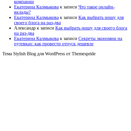
компании
Екатерина Калмыкова
к записи
Что такое онлайн-
вклады?
Екатерина Калмыкова
к записи
Как выбрать нишу для
своего блога на раз-два
Александр
к записи
Как выбрать нишу для своего блога
на раз-два
Екатерина Калмыкова
к записи
Секреты экономии на
путевках: как провести отпуск дешевле
Тема Stylish Blog для WordPress от Themespride