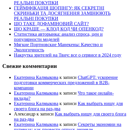
РЕАЛЬНІ ПОКУПКИ
ГЕЙМІФІКАЦІЯ ШОПІНГУ: ЯК СЕКРЕТНІ
СКРИНЬКИ ТА ДОСЯГНЕННЯ ЗАМІНЮЮТЬ
РЕАЛЬНІ ПОКУПКИ
ЩО ТАКЕ ДОФАМІНОВИЙ САЙТ?
ЩО КРАЩЕ — КЛОД КОД ЧИ ОПЕНКОД?
Статистика авторынка: анализ спроса, цен и
популярности моделей
Мягкие Портновские Манекены: Качество и
Экологичность
Накрутка зрителей на Твич: все о сервисе в 2024 году
Свежие комментарии
Екатерина Калмыкова
к записи
ChatGPT: ускорение
подготовки коммерческих предложений в B2B-
компании
Екатерина Калмыкова
к записи
Что такое онлайн-
вклады?
Екатерина Калмыкова
к записи
Как выбрать нишу для
своего блога на раз-два
Александр
к записи
Как выбрать нишу для своего блога
на раз-два
Екатерина Калмыкова
к записи
Секреты экономии на
путевках: как провести отпуск дешевле