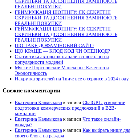
СКРИНЬКИ ТА ДОСЯГНЕННЯ ЗАМІНЮЮТЬ
РЕАЛЬНІ ПОКУПКИ
ГЕЙМІФІКАЦІЯ ШОПІНГУ: ЯК СЕКРЕТНІ
СКРИНЬКИ ТА ДОСЯГНЕННЯ ЗАМІНЮЮТЬ
РЕАЛЬНІ ПОКУПКИ
ГЕЙМІФІКАЦІЯ ШОПІНГУ: ЯК СЕКРЕТНІ
СКРИНЬКИ ТА ДОСЯГНЕННЯ ЗАМІНЮЮТЬ
РЕАЛЬНІ ПОКУПКИ
ЩО ТАКЕ ДОФАМІНОВИЙ САЙТ?
ЩО КРАЩЕ — КЛОД КОД ЧИ ОПЕНКОД?
Статистика авторынка: анализ спроса, цен и
популярности моделей
Мягкие Портновские Манекены: Качество и
Экологичность
Накрутка зрителей на Твич: все о сервисе в 2024 году
Свежие комментарии
Екатерина Калмыкова
к записи
ChatGPT: ускорение
подготовки коммерческих предложений в B2B-
компании
Екатерина Калмыкова
к записи
Что такое онлайн-
вклады?
Екатерина Калмыкова
к записи
Как выбрать нишу для
своего блога на раз-два