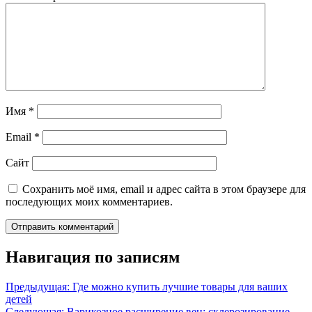
Имя
*
Email
*
Сайт
Сохранить моё имя, email и адрес сайта в этом браузере для
последующих моих комментариев.
Навигация по записям
Предыдущая:
Где можно купить лучшие товары для ваших
детей
Следующая:
Варикозное расширение вен: склерозирование