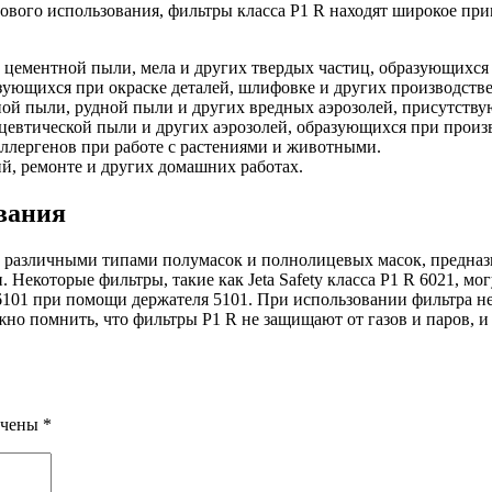
ового использования, фильтры класса P1 R находят широкое пр
 цементной пыли, мела и других твердых частиц, образующихся 
зующихся при окраске деталей, шлифовке и других производств
ой пыли, рудной пыли и других вредных аэрозолей, присутству
цевтической пыли и других аэрозолей, образующихся при произ
ллергенов при работе с растениями и животными.
й, ремонте и других домашних работах.
вания
с различными типами полумасок и полнолицевых масок, предназ
 Некоторые фильтры, такие как Jeta Safety класса P1 R 6021, м
 6101 при помощи держателя 5101. При использовании фильтра не
ажно помнить, что фильтры P1 R не защищают от газов и паров, 
ечены
*