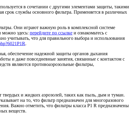
пользуется в сочетании с другими элементами защиты, такими
ая срок службы основного фильтра. Применяется в различных
льтры. Они играют важную роль в комплексной системе
и можно здесь:
перейдите по ссылке
и ознакомьтесь с
но учитывать, что для правильного выбора и использования
l.php?6021P1R
.
овья, обеспечение надежной защиты органов дыхания
оты и даже повседневные занятия, связанные с контактом с
едств являются противоаэрозольные фильтры,
 твердых и жидких аэрозолей, таких как пыль, дым и туман.
указывает на то, что фильтр предназначен для многоразового
ения. Важно отметить, что фильтры класса P1 R предназначены
ных веществ.