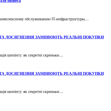
для бизнеса
по комплексному обслуживанию IT-инфраструктуры…
 ТА ДОСЯГНЕННЯ ЗАМІНЮЮТЬ РЕАЛЬНІ ПОКУПКИ
кація шопінгу: як секретні скриньки…
 ТА ДОСЯГНЕННЯ ЗАМІНЮЮТЬ РЕАЛЬНІ ПОКУПКИ
кація шопінгу: як секретні скриньки…