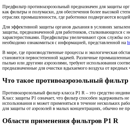
Предфильтр противоаэрозольный предназначен для защиты орга
как фильтры и полумаски, для обеспечения более высокой сте
отраслях промышленности, где работники подвергаются воздей
Для эффективной защиты органов дыхания в условиях запылен
защиты, предназначенной для работников, сталкивающихся с н
характеристиками. Предфильтры увеличивают срок службы осн
необходимо ознакомиться с информацией, представленной на
h
В мире, где производственные процессы и экологическая обста
становится первостепенной задачей. Различные промышленные 
пылью или другими аэрозолями, требуют использования соотв
предназначенные для очистки вдыхаемого воздуха от вредных 
Что такое противоаэрозольный фильтр
Противоаэрозольный фильтр класса P1 R – это средство индиви
Класс защиты P1 означает, что фильтр способен задерживать не
использования и может применяться в течение нескольких раб
для защиты от аэрозолей в малых концентрациях, обычно не 
Области применения фильтров P1 R