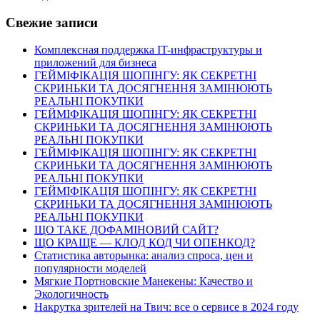
Свежие записи
Комплексная поддержка IT-инфраструктуры и
приложений для бизнеса
ГЕЙМІФІКАЦІЯ ШОПІНГУ: ЯК СЕКРЕТНІ
СКРИНЬКИ ТА ДОСЯГНЕННЯ ЗАМІНЮЮТЬ
РЕАЛЬНІ ПОКУПКИ
ГЕЙМІФІКАЦІЯ ШОПІНГУ: ЯК СЕКРЕТНІ
СКРИНЬКИ ТА ДОСЯГНЕННЯ ЗАМІНЮЮТЬ
РЕАЛЬНІ ПОКУПКИ
ГЕЙМІФІКАЦІЯ ШОПІНГУ: ЯК СЕКРЕТНІ
СКРИНЬКИ ТА ДОСЯГНЕННЯ ЗАМІНЮЮТЬ
РЕАЛЬНІ ПОКУПКИ
ГЕЙМІФІКАЦІЯ ШОПІНГУ: ЯК СЕКРЕТНІ
СКРИНЬКИ ТА ДОСЯГНЕННЯ ЗАМІНЮЮТЬ
РЕАЛЬНІ ПОКУПКИ
ЩО ТАКЕ ДОФАМІНОВИЙ САЙТ?
ЩО КРАЩЕ — КЛОД КОД ЧИ ОПЕНКОД?
Статистика авторынка: анализ спроса, цен и
популярности моделей
Мягкие Портновские Манекены: Качество и
Экологичность
Накрутка зрителей на Твич: все о сервисе в 2024 году