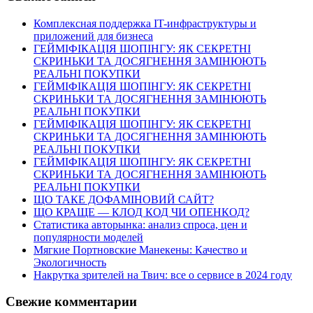
Комплексная поддержка IT-инфраструктуры и
приложений для бизнеса
ГЕЙМІФІКАЦІЯ ШОПІНГУ: ЯК СЕКРЕТНІ
СКРИНЬКИ ТА ДОСЯГНЕННЯ ЗАМІНЮЮТЬ
РЕАЛЬНІ ПОКУПКИ
ГЕЙМІФІКАЦІЯ ШОПІНГУ: ЯК СЕКРЕТНІ
СКРИНЬКИ ТА ДОСЯГНЕННЯ ЗАМІНЮЮТЬ
РЕАЛЬНІ ПОКУПКИ
ГЕЙМІФІКАЦІЯ ШОПІНГУ: ЯК СЕКРЕТНІ
СКРИНЬКИ ТА ДОСЯГНЕННЯ ЗАМІНЮЮТЬ
РЕАЛЬНІ ПОКУПКИ
ГЕЙМІФІКАЦІЯ ШОПІНГУ: ЯК СЕКРЕТНІ
СКРИНЬКИ ТА ДОСЯГНЕННЯ ЗАМІНЮЮТЬ
РЕАЛЬНІ ПОКУПКИ
ЩО ТАКЕ ДОФАМІНОВИЙ САЙТ?
ЩО КРАЩЕ — КЛОД КОД ЧИ ОПЕНКОД?
Статистика авторынка: анализ спроса, цен и
популярности моделей
Мягкие Портновские Манекены: Качество и
Экологичность
Накрутка зрителей на Твич: все о сервисе в 2024 году
Свежие комментарии